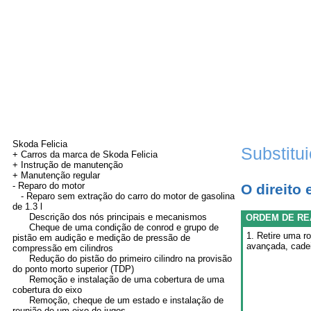
Skoda Felicia
Substitu
+ Carros da marca de Skoda Felicia
+ Instrução de manutenção
+
Manutenção regular
-
Reparo do motor
O direito
- Reparo sem extração do carro do motor de gasolina
de 1.3 l
Descrição dos nós principais e mecanismos
ORDEM DE RE
Cheque de uma condição de conrod e grupo de
1. Retire uma r
pistão em audição e medição de pressão de
avançada, cadei
compressão em cilindros
Redução do pistão do primeiro cilindro na provisão
do ponto morto superior (TDP)
Remoção e instalação de uma cobertura de uma
cobertura do eixo
Remoção, cheque de um estado e instalação de
reunião de um eixo de jugos