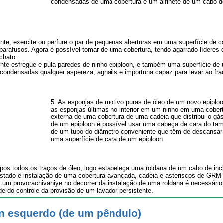
condensadas de uma cobertura e um alfinete de um cabo de
ente, exercite ou perfure o par de pequenas aberturas em uma superfície de c
parafusos. Agora é possível tomar de uma cobertura, tendo agarrado líderes
 chato.
te esfregue e pula paredes de ninho epiploon, e também uma superfície de u
 condensadas qualquer aspereza, agnails e importuna capaz para levar ao fr
5. As esponjas de motivo puras de óleo de um novo epiplo
as esponjas últimas no interior em um ninho em uma cober
externa de uma cobertura de uma cadeia que distribui o gá
de um epiploon é possível usar uma cabeça de cara do ta
de um tubo do diâmetro conveniente que têm de descansar s
uma superfície de cara de um epiploon.
apos todos os traços de óleo, logo estabeleça uma roldana de um cabo de in
tado e instalação de uma cobertura avançada, cadeia e asteriscos de GRM 
e um provorachivaniye no decorrer da instalação de uma roldana é necessário r
de do controle da provisão de um lavador persistente.
n esquerdo (de um pêndulo)