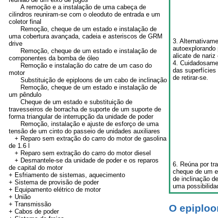
A remoção e a instalação de uma cabeça de
cilindros reuniram-se com o oleoduto de entrada e um
coletor final
Remoção, cheque de um estado e instalação de
uma cobertura avançada, cadeia e asteriscos de GRM
3. Alternativam
drive
autoexplorando 
Remoção, cheque de um estado e instalação de
alicate de nariz
componentes da bomba de óleo
4. Cuidadosamen
Remoção e instalação do catre de um caso do
das superfícies
motor
de retirar-se.
Substituição de epiploons de um cabo de inclinação
Remoção, cheque de um estado e instalação de
um pêndulo
Cheque de um estado e substituição de
travesseiros de borracha de suporte de um suporte de
forma triangular de interrupção da unidade de poder
Remoção, instalação e ajuste de esforço de uma
tensão de um cinto do passeio de unidades auxiliares
+ Reparo sem extração do carro do motor de gasolina
de 1.6 l
+ Reparo sem extração do carro do motor diesel
+ Desmantele-se da unidade de poder e os reparos
6. Reúna por tr
de capital do motor
cheque de um es
+ Esfriamento de sistemas, aquecimento
de inclinação d
+ Sistema de provisão de poder
uma possibilida
+ Equipamento elétrico de motor
+
União
+
Transmissão
O epiploo
+
Cabos de poder