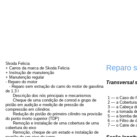
Skoda Felicia
Reparo s
+ Carros da marca de Skoda Felicia
+ Instrução de manutenção
+
Manutenção regular
-
Reparo do motor
Transversal 
- Reparo sem extração do carro do motor de gasolina
de 1.3 l
Descrição dos nós principais e mecanismos
1 — o Caso do fi
Cheque de uma condição de conrod e grupo de
2 — a Cobertura
pistão em audição e medição de pressão de
3 — a Cabeça de
compressão em cilindros
4 — a tomada d
Redução do pistão do primeiro cilindro na provisão
5 — a bomba de
do ponto morto superior (TDP)
6 — o Filtro de 
Remoção e instalação de uma cobertura de uma
7 — o Catre de 
cobertura do eixo
Remoção, cheque de um estado e instalação de
reunião de um eixo de jugos