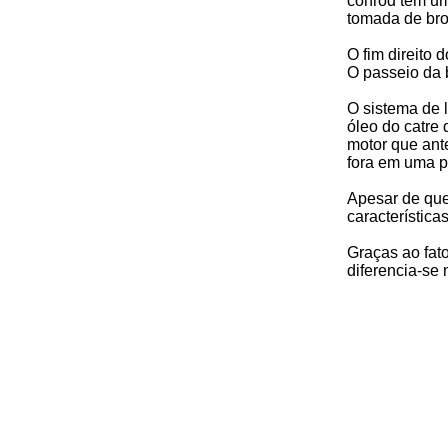
conrod têm um
tomada de bro
O fim direito
O passeio da 
O sistema de 
óleo do catre
motor que ante
fora em uma p
Apesar de que 
característica
Graças ao fat
diferencia-se