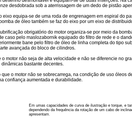
 desenho desmontável e equipam-se de duas inserções. Na ca
nze desdobrada sob a aterrissagem de um dedo de pistão aper
 do eixo equipa-se de uma roda de engrenagem em espiral do pass
bomba de óleo também se faz do eixo por um eixo de distribuido
lubrificação obrigatório do motor organiza-se por meio da bom
 de caso pelo maslozabornik equipado do filtro de rede e o dan
riormente bane pelo filtro de óleo de linha completa do tipo sub
arte avançada do bloco de cilindros.
o motor não seja de alta velocidade e não se diferencie no gra
s dinâmicas bastante decentes.
o que o motor não se sobrecarrega, na condição de uso óleos de
 na confiança aumentada e durabilidade.
Em umas capacidades de curva de ilustração e torque, e 
dependendo da frequência da rotação de um cabo de inclina
apresentam.