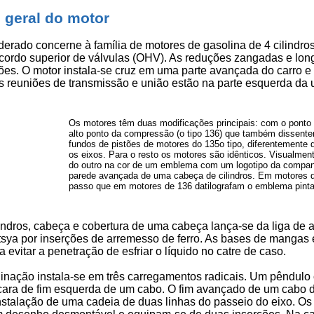
 geral do motor
derado concerne à família de motores de gasolina de 4 cilindro
 acordo superior de válvulas (OHV). As reduções zangadas e lon
ões. O motor instala-se cruz em uma parte avançada do carro e 
As reuniões de transmissão e união estão na parte esquerda da 
Os motores têm duas modificações principais: com o ponto 
alto ponto da compressão (o tipo 136) que também dissent
fundos de pistões de motores do 135o tipo, diferentemente 
os eixos. Para o resto os motores são idênticos. Visualment
do outro na cor de um emblema com um logotipo da compa
parede avançada de uma cabeça de cilindros. Em motores 
passo que em motores de 136 datilografam o emblema pinta-
indros, cabeça e cobertura de uma cabeça lança-se da liga de a
zutsya por inserções de arremesso de ferro. As bases de manga
 evitar a penetração de esfriar o líquido no catre de caso.
linação instala-se em três carregamentos radicais. Um pêndulo 
cara de fim esquerda de um cabo. O fim avançado de um cabo 
instalação de uma cadeia de duas linhas do passeio do eixo. Os