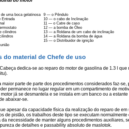
udinal do motor
 de uma boca gelatinosa
9 — o Pêndulo
e Entrada
10 — o cabo de Inclinação
nal
11 — o Catre de caso
ermostato
12 — a bomba de Óleo
 cilindros
13 — a Roldana de um cabo de inclinação
ilindros
14 — a Roldana da bomba de água
15 — o Distribuidor de ignição
união
s do material de Chefe de uso
 Cabeça dedica-se ao reparo do motor de gasolina de 1.3 l que
tu).
a maior parte de parte dos procedimentos considerados faz-se,
der permanece no lugar regular em um compartimento de motivo
 motor já se desmantela e se instala em um banco ou a estante
de abaixar-se.
ue apesar da capacidade física da realização do reparo de em
os de pistão, os trabalhos deste tipo se executam normalmente
a da necessidade de manter alguns procedimentos auxiliares, s
 pureza de detalhes e passability absoluto de maslotok.