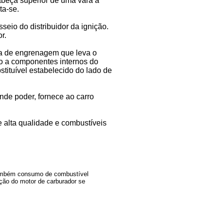
beça superior de uma vara a
ta-se.
eio do distribuidor da ignição.
r.
ba de engrenagem que leva o
do a componentes internos do
stituível estabelecido do lado de
nde poder, fornece ao carro
 alta qualidade e combustíveis
também consumo de combustível
ção do motor de carburador se