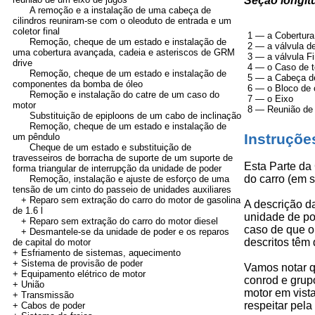
Seção longit
A remoção e a instalação de uma cabeça de
cilindros reuniram-se com o oleoduto de entrada e um
coletor final
1 — a Cobertura
Remoção, cheque de um estado e instalação de
2 — a válvula d
uma cobertura avançada, cadeia e asteriscos de GRM
3 — a válvula Fi
drive
4 — o Caso de t
Remoção, cheque de um estado e instalação de
5 — a Cabeça de
componentes da bomba de óleo
6 — o Bloco de c
Remoção e instalação do catre de um caso do
7 — o Eixo
motor
8 — Reunião de 
Substituição de epiploons de um cabo de inclinação
Remoção, cheque de um estado e instalação de
Instruçõe
um pêndulo
Cheque de um estado e substituição de
travesseiros de borracha de suporte de um suporte de
Esta Parte da
forma triangular de interrupção da unidade de poder
do carro (em si
Remoção, instalação e ajuste de esforço de uma
tensão de um cinto do passeio de unidades auxiliares
+ Reparo sem extração do carro do motor de gasolina
A descrição d
de 1.6 l
unidade de po
+ Reparo sem extração do carro do motor diesel
caso de que o
+ Desmantele-se da unidade de poder e os reparos
descritos têm 
de capital do motor
+ Esfriamento de sistemas, aquecimento
+ Sistema de provisão de poder
Vamos notar q
+ Equipamento elétrico de motor
conrod e grup
+
União
motor em vist
+
Transmissão
respeitar pela
+
Cabos de poder