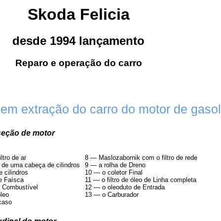
Skoda Felicia
desde 1994 lançamento
Reparo e operação do carro
em extração do carro do motor de gasoli
seção de motor
ltro de ar
8 — Maslozabornik com o filtro de rede
 de uma cabeça de cilindros
9 — a rolha de Dreno
 cilindros
10 — o coletor Final
e Faísca
11 — o filtro de óleo de Linha completa
 Combustível
12 — o oleoduto de Entrada
óleo
13 — o Carburador
caso