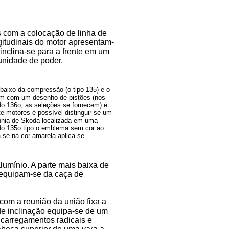
s com a colocação de linha de
gitudinais do motor apresentam-
inclina-se para a frente em um
unidade de poder.
baixo da compressão (o tipo 135) e o
em com um desenho de pistões (nos
do 136o, as seleções se fornecem) e
e motores é possível distinguir-se um
nhia de Skoda localizada em uma
do 135o tipo o emblema sem cor ao
se na cor amarela aplica-se.
lumínio. A parte mais baixa de
s equipam-se da caça de
com a reunião da união fixa a
de inclinação equipa-se de um
 carregamentos radicais e