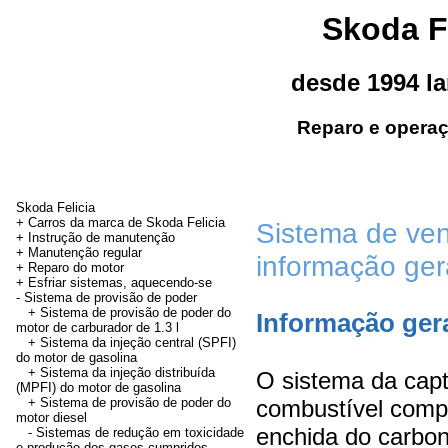
Skoda F
desde 1994 l
Reparo e operaç
Skoda Felicia
+ Carros da marca de Skoda Felicia
Sistema de ven
+ Instrução de manutenção
+
Manutenção regular
informação ger
+ Reparo do motor
+
Esfriar sistemas, aquecendo-se
-
Sistema de provisão de poder
+ Sistema de provisão de poder do
Informação ger
motor de carburador de 1.3 l
+ Sistema da injeção central (SPFI)
do motor de gasolina
+ Sistema da injeção distribuída
O sistema da cap
(MPFI) do motor de gasolina
+ Sistema de provisão de poder do
combustível comp
motor diesel
enchida do carbo
- Sistemas de redução em toxicidade
e produção dos gases cumpridos