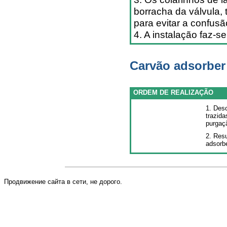
borracha da válvula,
para evitar a confus
4. A instalação faz-s
Carvão adsorber
ORDEM DE REALIZAÇÃO
1. Des
trazida
purgaç
2. Resu
adsorbe
Продвижение сайта в сети, не дорого.