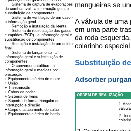
mangueiras se un
Sistema de captura de evaporações
de combustível - a informação geral e
substituição de componentes
Sistema de ventilação de um caso -
A válvula de uma 
a informação geral
Remoção e instalação da l-tenta
em uma parte tra
Sistema de recirculação dos gases
cumpridos (EGR) - a informação geral e
da roda esquerda.
substituição de componentes
Remoção e instalação de um coletor
colarinho especial
final
Sistema de lançamento - a
informação geral e substituição de
Substituição d
componentes
O conversor catalítico - a
informação geral e medidas por
precaução
Adsorber purgam
+ Equipamento elétrico de motor
+
União
+
Transmissão
+
Cabos de poder
ORDEM DE REALIZAÇÃO
+ Sistema de freios
+ Suporte de forma triangular de
1. Apag
interrupção e direção
válvula
+ Corpo e acabamento de salão
+ Equipamento elétrico de bordo
2. Ten
colarin
3. Os colarinhos de