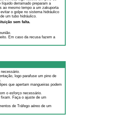
o líquido derramado preparam a
bos ao mesmo tempo a um zakuporta
evitar o golpe no sistema hidráulico
de um tubo hidráulico.
ituição sem falta.
eunião.
jeito. Em caso da recusa fazem a
 necessário.
entação, logo parafuse um pino de
.
 clipes que apertam mangueiras podem
com o esforço necessário.
 fixam. Faça o ajuste de um
mentos de Tráfego aéreo de um