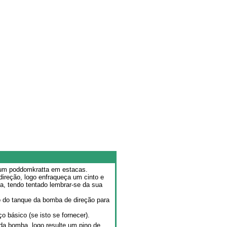
a um poddomkratta em estacas.
ireção, logo enfraqueça um cinto e
a, tendo tentado lembrar-se da sua
o do tanque da bomba de direção para
o básico (se isto se fornecer).
da bomba, logo resulte um pino de