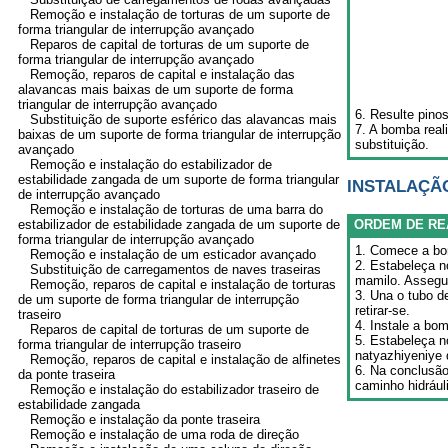
Remoção e instalação de torturas de um suporte de
forma triangular de interrupção avançado
Reparos de capital de torturas de um suporte de
forma triangular de interrupção avançado
Remoção, reparos de capital e instalação das
alavancas mais baixas de um suporte de forma
triangular de interrupção avançado
6. Resulte pino
Substituição de suporte esférico das alavancas mais
7. A bomba real
baixas de um suporte de forma triangular de interrupção
substituição.
avançado
Remoção e instalação do estabilizador de
estabilidade zangada de um suporte de forma triangular
INSTALAÇÃ
de interrupção avançado
Remoção e instalação de torturas de uma barra do
estabilizador de estabilidade zangada de um suporte de
ORDEM DE RE
forma triangular de interrupção avançado
1. Comece a bom
Remoção e instalação de um esticador avançado
2. Estabeleça n
Substituição de carregamentos de naves traseiras
mamilo. Assegur
Remoção, reparos de capital e instalação de torturas
3. Una o tubo d
de um suporte de forma triangular de interrupção
retirar-se.
traseiro
4. Instale a bo
Reparos de capital de torturas de um suporte de
5. Estabeleça n
forma triangular de interrupção traseiro
natyazhiyeniye 
Remoção, reparos de capital e instalação de alfinetes
6. Na conclusã
da ponte traseira
caminho hidrául
Remoção e instalação do estabilizador traseiro de
estabilidade zangada
Remoção e instalação da ponte traseira
Remoção e instalação de uma roda de direção