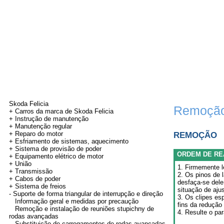
Skoda Felicia
Remoção 
+ Carros da marca de Skoda Felicia
+ Instrução de manutenção
+
Manutenção regular
+ Reparo do motor
REMOÇÃO
+ Esfriamento de sistemas, aquecimento
+ Sistema de provisão de poder
ORDEM DE RE
+ Equipamento elétrico de motor
+
União
1. Firmemente l
+
Transmissão
2. Os pinos de 
+
Cabos de poder
desfaça-se dele
+
Sistema de freios
situação de ajus
-
Suporte de forma triangular de interrupção e direção
3. Os clipes es
Informação geral e medidas por precaução
fins da redução
Remoção e instalação de reuniões stupichny de
4. Resulte o par
rodas avançadas
Substituição de carregamentos de rodas avançadas