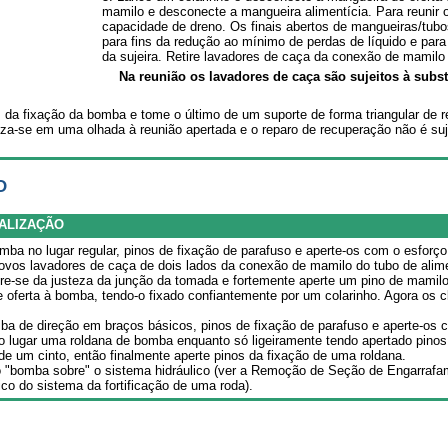
mamilo e desconecte a mangueira alimentícia. Para reunir 
capacidade de dreno. Os finais abertos de mangueiras/tu
para fins da redução ao mínimo de perdas de líquido e para 
da sujeira. Retire lavadores de caça da conexão de mamilo 
Na reunião os lavadores de caça são sujeitos à subst
s da fixação da bomba e tome o último de um suporte de forma triangular de r
iza-se em uma olhada à reunião apertada e o reparo de recuperação não é su
O
ALIZAÇÃO
ba no lugar regular, pinos de fixação de parafuso e aperte-os com o esforço
ovos lavadores de caça de dois lados da conexão de mamilo do tubo de alim
e-se da justeza da junção da tomada e fortemente aperte um pino de mamilo
e oferta à bomba, tendo-o fixado confiantemente por um colarinho. Agora os
mba de direção em braços básicos, pinos de fixação de parafuso e aperte-os 
o lugar uma roldana de bomba enquanto só ligeiramente tendo apertado pinos
de um cinto, então finalmente aperte pinos da fixação de uma roldana.
o "bomba sobre" o sistema hidráulico (ver a Remoção de Seção de Engarrafa
ico do sistema da fortificação de uma roda).