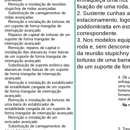
Remoção e instalação de reuniões
fixação de uma roda.
stupichny de rodas avançadas
2. Sustente cunhas at
Substituição de carregamentos de
rodas avançadas
estacionamento, logo
Remoção e instalação de torturas de
poddomkratta em est
um suporte de forma triangular de
interrupção avançado
correspondente.
Reparos de capital de torturas de um
3. Nos modelos equip
suporte de forma triangular de
interrupção avançado
roda e, sem desconec
Remoção, reparos de capital e
instalação das alavancas mais baixas
da reunião stupichny
de um suporte de forma triangular de
torturas de uma barr
interrupção avançado
Substituição de suporte esférico das
de um suporte de for
alavancas mais baixas de um suporte
de forma triangular de interrupção
4. Dê 
avançado
enfraq
Remoção e instalação do estabilizador
uma na
de estabilidade zangada de um suporte
fortem
de forma triangular de interrupção
firmem
avançado
nave d
Remoção e instalação de torturas de
uma barra do estabilizador de
Na r
estabilidade zangada de um suporte de
forma triangular de interrupção avançado
Remoção e instalação de um
esticador avançado
Substituição de carregamentos de
5. Tom