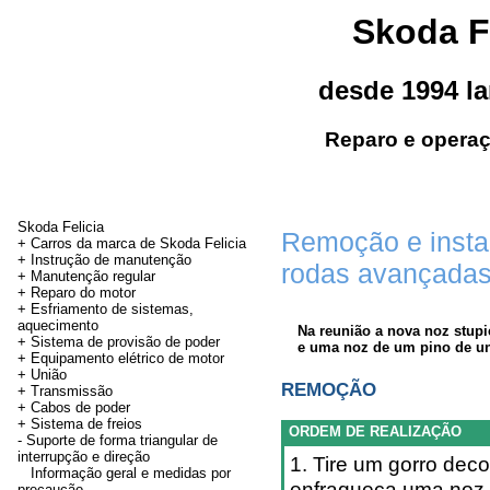
Skoda F
desde 1994 l
Reparo e operaç
Skoda Felicia
Remoção e insta
+ Carros da marca de Skoda Felicia
+ Instrução de manutenção
rodas avançada
+
Manutenção regular
+ Reparo do motor
+ Esfriamento de sistemas,
aquecimento
Na reunião a nova noz stup
+ Sistema de provisão de poder
e uma noz de um pino de un
+ Equipamento elétrico de motor
+
União
REMOÇÃO
+
Transmissão
+
Cabos de poder
+
Sistema de freios
ORDEM DE REALIZAÇÃO
-
Suporte de forma triangular de
interrupção e direção
1. Tire um gorro deco
Informação geral e medidas por
enfraqueça uma noz 
precaução