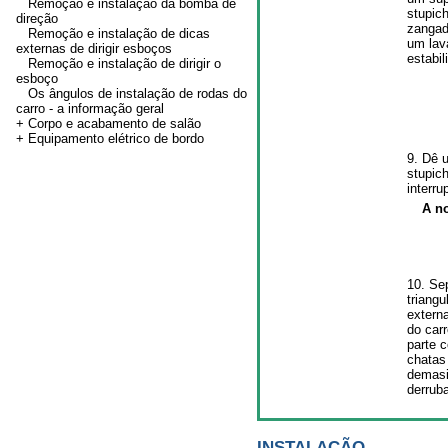
Remoção e instalação da bomba de
stupic
direção
zangad
Remoção e instalação de dicas
um lav
externas de dirigir esboços
estabil
Remoção e instalação de dirigir o
esboço
Os ângulos de instalação de rodas do
carro - a informação geral
+ Corpo e acabamento de salão
+ Equipamento elétrico de bordo
9. Dê 
stupich
interru
A no
10. Se
triangu
extern
do car
parte 
chatas
demasi
derrub
INSTALAÇÃO