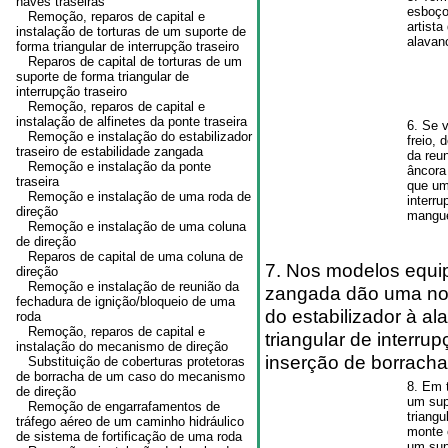
naves traseiras
esboço
Remoção, reparos de capital e
artist
instalação de torturas de um suporte de
alavan
forma triangular de interrupção traseiro
Reparos de capital de torturas de um
suporte de forma triangular de
interrupção traseiro
Remoção, reparos de capital e
instalação de alfinetes da ponte traseira
6. Se 
Remoção e instalação do estabilizador
freio,
traseiro de estabilidade zangada
da reu
Remoção e instalação da ponte
âncora 
traseira
que um
Remoção e instalação de uma roda de
interr
direção
manguei
Remoção e instalação de uma coluna
de direção
Reparos de capital de uma coluna de
7. Nos modelos equip
direção
Remoção e instalação de reunião da
zangada dão uma noz
fechadura de ignição/bloqueio de uma
do estabilizador à a
roda
Remoção, reparos de capital e
triangular de interr
instalação do mecanismo de direção
inserção de borracha
Substituição de coberturas protetoras
de borracha de um caso do mecanismo
8. Em 
de direção
um sup
Remoção de engarrafamentos de
triangu
tráfego aéreo de um caminho hidráulico
monte 
de sistema de fortificação de uma roda
um sup