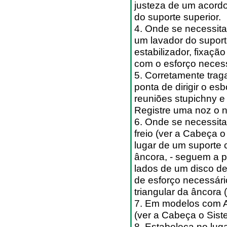
justeza de um acordo
do suporte superior.
4. Onde se necessit
um lavador do supor
estabilizador, fixaç
com o esforço necess
5. Corretamente trag
ponta de dirigir o e
reuniões stupichny e
Registre uma noz o n
6. Onde se necessit
freio (ver a Cabeça o
lugar de um suporte 
âncora, - seguem a p
lados de um disco de
de esforço necessári
triangular da âncora 
7. Em modelos com A
(ver a Cabeça o Siste
8. Estabeleça no luga