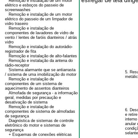
esfregar de tela dirig
Remoção e instalação de um motor
elétrico e esboços do passeio de
screenwashes
Remoção e instalação de um motor
elétrico do passeio de um limpador de
vidro traseiro
Remoção e instalação de
componentes de lavadores de vidro de
vento / lentes de faróis dianteiros / atrás
vidro
Remoção e instalação do autorádio-
registrador de fita
Remoção e instalação de alto-falantes
Remoção e instalação da antena do
rádio-receptor
Sistema alarmante que se antiarrasta
5. Resu
/ sistema de uma imobilização do motor
metálic
Remoção e instalação de
componentes de um sistema de
aquecimento de assentos dianteiros
Almofada de segurança - a informação
geral, medidas por precaução e
desativação de sistema
Remoção e instalação de
6. Desc
componentes de sistema de almofadas
e retir
de segurança
interno
Diagnóstica de sistemas de controle
anular 
eletrônico do motor e sistemas de
condiç
segurança
selante
+ Esquemas de conexões elétricas