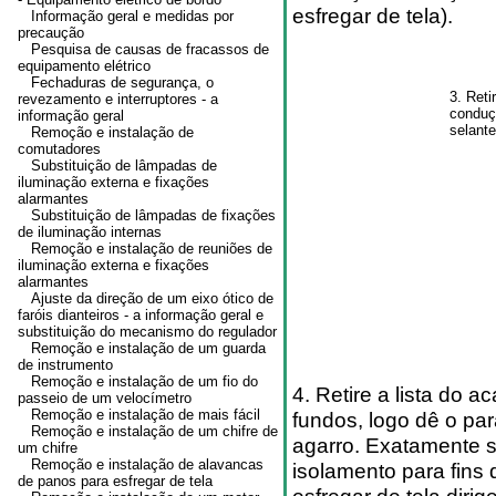
esfregar de tela).
Informação geral e medidas por
precaução
Pesquisa de causas de fracassos de
equipamento elétrico
Fechaduras de segurança, o
3. Reti
revezamento e interruptores - a
conduç
informação geral
selante
Remoção e instalação de
comutadores
Substituição de lâmpadas de
iluminação externa e fixações
alarmantes
Substituição de lâmpadas de fixações
de iluminação internas
Remoção e instalação de reuniões de
iluminação externa e fixações
alarmantes
Ajuste da direção de um eixo ótico de
faróis dianteiros - a informação geral e
substituição do mecanismo do regulador
Remoção e instalação de um guarda
de instrumento
Remoção e instalação de um fio do
4. Retire a lista do 
passeio de um velocímetro
Remoção e instalação de mais fácil
fundos, logo dê o par
Remoção e instalação de um chifre de
agarro. Exatamente 
um chifre
Remoção e instalação de alavancas
isolamento para fins
de panos para esfregar de tela