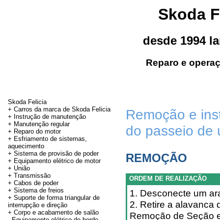
Skoda F
desde 1994 l
Reparo e operaç
Skoda Felicia
+ Carros da marca de Skoda Felicia
Remoção e inst
+ Instrução de manutenção
+
Manutenção regular
do passeio de 
+ Reparo do motor
+ Esfriamento de sistemas,
aquecimento
+ Sistema de provisão de poder
REMOÇÃO
+ Equipamento elétrico de motor
+
União
+
Transmissão
ORDEM DE REALIZAÇÃO
+
Cabos de poder
+ Sistema de freios
1. Desconecte um ara
+ Suporte de forma triangular de
2. Retire a alavanca 
interrupção e direção
+
Corpo e acabamento de salão
Remoção de Seção e 
-
Equipamento elétrico de bordo