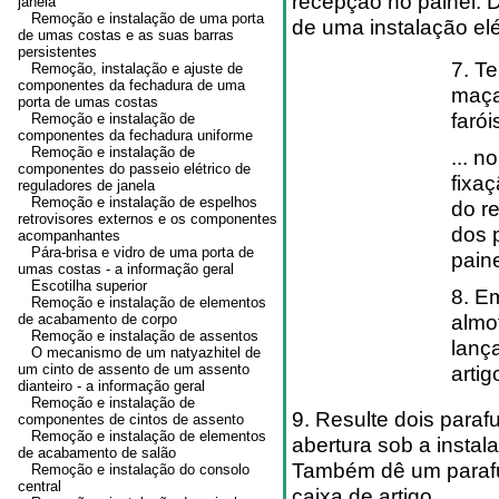
recepção no painel. 
janela
Remoção e instalação de uma porta
de uma instalação elé
de umas costas e as suas barras
persistentes
7. T
Remoção, instalação e ajuste de
componentes da fechadura de uma
maça
porta de umas costas
farói
Remoção e instalação de
componentes da fechadura uniforme
Remoção e instalação de
... 
componentes do passeio elétrico de
fixaç
reguladores de janela
Remoção e instalação de espelhos
do r
retrovisores externos e os componentes
dos 
acompanhantes
Pára-brisa e vidro de uma porta de
paine
umas costas - a informação geral
Escotilha superior
8. E
Remoção e instalação de elementos
almo
de acabamento de corpo
Remoção e instalação de assentos
lanç
O mecanismo de um natyazhitel de
um cinto de assento de um assento
artig
dianteiro - a informação geral
Remoção e instalação de
9. Resulte dois para
componentes de cintos de assento
Remoção e instalação de elementos
abertura sob a insta
de acabamento de salão
Também dê um parafu
Remoção e instalação do consolo
central
caixa de artigo.