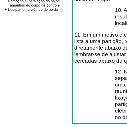
Remoção e instalação do painel
Tamanhos do corpo de controle
10. 
+ Equipamento elétrico de bordo
resu
local
11. Em um motivo o c
lista a uma partição, 
diretamente abaixo de
lembrar-se de ajusta
cercadas abaixo de q
12. N
sepa
um c
reun
fixa
parti
elét
no do