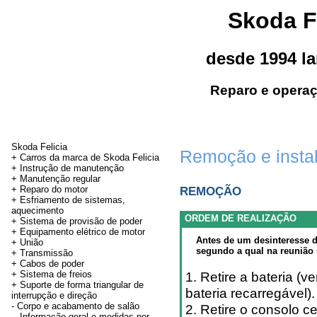
Skoda F
desde 1994 l
Reparo e operaç
Skoda Felicia
Remoção e instal
+ Carros da marca de Skoda Felicia
+ Instrução de manutenção
+
Manutenção regular
+ Reparo do motor
REMOÇÃO
+ Esfriamento de sistemas,
aquecimento
ORDEM DE REALIZAÇÃO
+ Sistema de provisão de poder
+ Equipamento elétrico de motor
Antes de um desinteresse d
+
União
segundo a qual na reunião 
+
Transmissão
+
Cabos de poder
+ Sistema de freios
1. Retire a bateria (
+
Suporte de forma triangular de
bateria recarregável).
interrupção e direção
-
Corpo e acabamento de salão
2. Retire o consolo c
Informação geral e medidas por