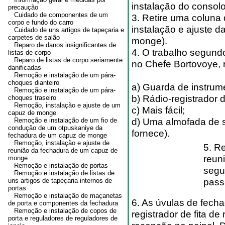
instalação do consolo 
precaução
Cuidado de componentes de um
3. Retire uma coluna
corpo e fundo do carro
instalação e ajuste 
Cuidado de uns artigos de tapeçaria e
carpetes de salão
monge).
Reparo de danos insignificantes de
4. O trabalho segund
listas de corpo
Reparo de listas de corpo seriamente
no Chefe Bortovoye, 
danificadas
Remoção e instalação de um pára-
choques dianteiro
a) Guarda de instrum
Remoção e instalação de um pára-
b) Rádio-registrador de
choques traseiro
Remoção, instalação e ajuste de um
c) Mais fácil;
capuz de monge
d) Uma almofada de s
Remoção e instalação de um fio de
condução de um otpuskaniye da
fornece).
fechadura de um capuz de monge
Remoção, instalação e ajuste de
5. R
reunião da fechadura de um capuz de
reun
monge
Remoção e instalação de portas
segu
Remoção e instalação de listas de
pass
uns artigos de tapeçaria internos de
portas
Remoção e instalação de maçanetas
6. As úvulas de fech
de porta e componentes da fechadura
Remoção e instalação de copos de
registrador de fita d
porta e reguladores de reguladores de