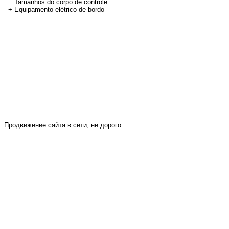
Tamanhos do corpo de controle
+ Equipamento elétrico de bordo
Não permita o golpe
componentes do mec
Tente não bater no d
corpo no caso do ca
Não permita aquecer
temperatura mais de
Продвижение сайта в сети, не дорого.