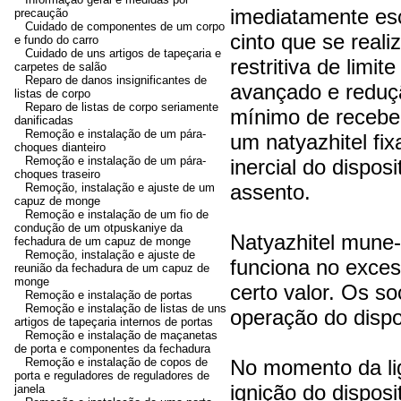
imediatamente esc
precaução
Cuidado de componentes de um corpo
cinto que se real
e fundo do carro
Cuidado de uns artigos de tapeçaria e
restritiva de limit
carpetes de salão
Reparo de danos insignificantes de
avançado e reduçã
listas de corpo
Reparo de listas de corpo seriamente
mínimo de recebe
danificadas
Remoção e instalação de um pára-
um natyazhitel fi
choques dianteiro
Remoção e instalação de um pára-
inercial do disposi
choques traseiro
assento.
Remoção, instalação e ajuste de um
capuz de monge
Remoção e instalação de um fio de
condução de um otpuskaniye da
Natyazhitel mune-
fechadura de um capuz de monge
Remoção, instalação e ajuste de
funciona no exces
reunião da fechadura de um capuz de
monge
certo valor. Os s
Remoção e instalação de portas
Remoção e instalação de listas de uns
operação do dispo
artigos de tapeçaria internos de portas
Remoção e instalação de maçanetas
de porta e componentes da fechadura
Remoção e instalação de copos de
No momento da l
porta e reguladores de reguladores de
ignição do dispos
janela