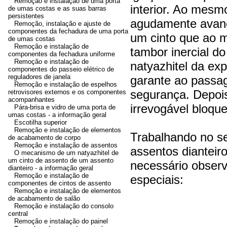
Remoção e instalação de uma porta
interior. Ao mesm
de umas costas e as suas barras
persistentes
agudamente avanç
Remoção, instalação e ajuste de
componentes da fechadura de uma porta
um cinto que ao
de umas costas
Remoção e instalação de
tambor inercial do 
componentes da fechadura uniforme
Remoção e instalação de
natyazhitel da exp
componentes do passeio elétrico de
reguladores de janela
garante ao passage
Remoção e instalação de espelhos
segurança. Depois
retrovisores externos e os componentes
acompanhantes
irrevogável bloque
Pára-brisa e vidro de uma porta de
umas costas - a informação geral
Escotilha superior
Remoção e instalação de elementos
Trabalhando no se
de acabamento de corpo
Remoção e instalação de assentos
assentos dianteir
O mecanismo de um natyazhitel de
um cinto de assento de um assento
necessário obser
dianteiro - a informação geral
Remoção e instalação de
especiais:
componentes de cintos de assento
Remoção e instalação de elementos
de acabamento de salão
Remoção e instalação do consolo
Se incidentemente de
central
apesar do estado ex
Remoção e instalação do painel