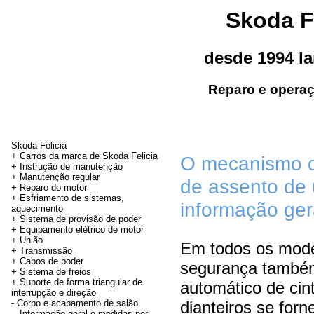
Skoda F
desde 1994 l
Reparo e operaç
Skoda Felicia
+ Carros da marca de Skoda Felicia
O mecanismo d
+ Instrução de manutenção
+
Manutenção regular
de assento de 
+ Reparo do motor
+ Esfriamento de sistemas,
informação ger
aquecimento
+ Sistema de provisão de poder
+ Equipamento elétrico de motor
+
União
Em todos os mode
+
Transmissão
+
Cabos de poder
segurança também 
+ Sistema de freios
+
Suporte de forma triangular de
automático de cin
interrupção e direção
-
Corpo e acabamento de salão
dianteiros se forn
Informação geral e medidas por