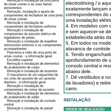
Remoção e instalação de uma porta
electrodriving / o aq
de umas costas e as suas barras
persistentes
exatamente lançam a
Remoção, instalação e ajuste de
correspondentes do 
componentes da fechadura de uma porta
de umas costas
uma instalação elétri
Remoção e instalação de
4. Em modelos com o
componentes da fechadura uniforme
Remoção e instalação de
e sem aquecer-se de 
componentes do passeio elétrico de
estabelecida atrás d
reguladores de janela
Remoção e instalação de espelhos
5. Em todos os mode
retrovisores externos e os componentes
alavanca de control
acompanhantes
Pára-brisa e vidro de uma porta de
6. Tendo enganchado,
umas costas - a informação geral
aprofundamento de um
Escotilha superior
Remoção e instalação de elementos
consolo central e res
de acabamento de corpo
abaixo dele.
Remoção e instalação de assentos
O mecanismo de um natyazhitel de
7. Dê vestíbulos e n
um cinto de assento de um assento
de lavadores) e reti
dianteiro - a informação geral
Remoção e instalação de
carro.
componentes de cintos de assento
Remoção e instalação de elementos
de acabamento de salão
INSTALAÇÃO
Remoção e instalação do consolo
central
Remoção e instalação do painel
ORDEM DE REALIZAÇÃO