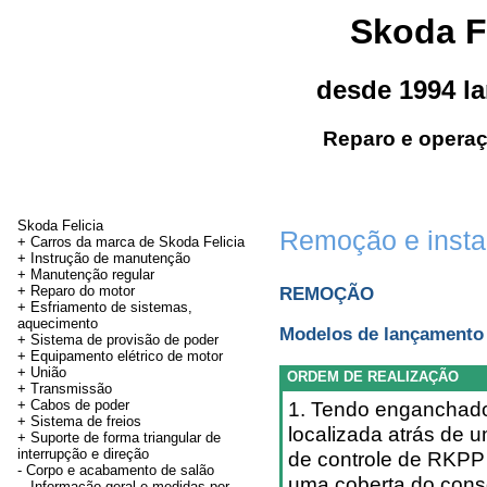
Skoda F
desde 1994 l
Reparo e operaç
Skoda Felicia
Remoção e instal
+ Carros da marca de Skoda Felicia
+ Instrução de manutenção
+
Manutenção regular
+ Reparo do motor
REMOÇÃO
+ Esfriamento de sistemas,
aquecimento
Modelos de lançamento 
+ Sistema de provisão de poder
+ Equipamento elétrico de motor
+
União
ORDEM DE REALIZAÇÃO
+
Transmissão
+
Cabos de poder
1. Tendo enganchado 
+ Sistema de freios
localizada atrás de 
+
Suporte de forma triangular de
interrupção e direção
de controle de RKPP 
-
Corpo e acabamento de salão
uma coberta do cons
Informação geral e medidas por