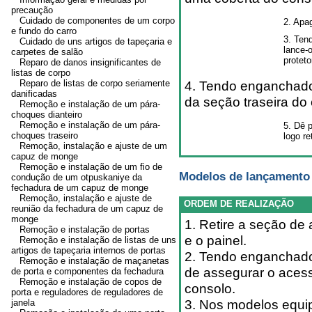
precaução
Cuidado de componentes de um corpo
2. Apa
e fundo do carro
3. Ten
Cuidado de uns artigos de tapeçaria e
lance-
carpetes de salão
protet
Reparo de danos insignificantes de
listas de corpo
Reparo de listas de corpo seriamente
4. Tendo enganchado,
danificadas
da seção traseira do 
Remoção e instalação de um pára-
choques dianteiro
Remoção e instalação de um pára-
5. Dê p
choques traseiro
logo r
Remoção, instalação e ajuste de um
capuz de monge
Remoção e instalação de um fio de
Modelos de lançamento 
condução de um otpuskaniye da
fechadura de um capuz de monge
Remoção, instalação e ajuste de
ORDEM DE REALIZAÇÃO
reunião da fechadura de um capuz de
monge
1. Retire a seção de 
Remoção e instalação de portas
e o painel.
Remoção e instalação de listas de uns
artigos de tapeçaria internos de portas
2. Tendo enganchado,
Remoção e instalação de maçanetas
de assegurar o acess
de porta e componentes da fechadura
Remoção e instalação de copos de
consolo.
porta e reguladores de reguladores de
3. Nos modelos equi
janela